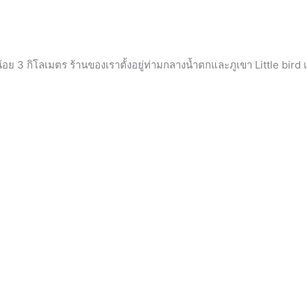
าวน้อย 3 กิโลเมตร ร้านของเราตั้งอยู่ท่ามกลางน้ำตกและภูเขา Little b