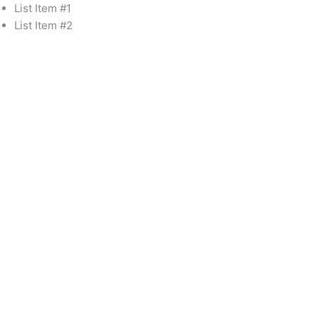
Skip
List Item #1
to
List Item #2
content