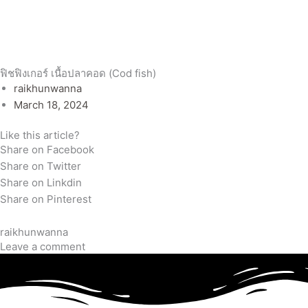
ฟิชฟิงเกอร์ เนื้อปลาคอด (Cod fish)
raikhunwanna
March 18, 2024
Like this article?
Share on Facebook
Share on Twitter
Share on Linkdin
Share on Pinterest
raikhunwanna
Leave a comment