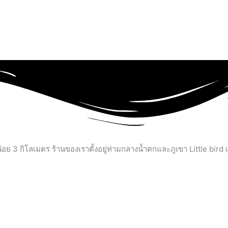
าวน้อย 3 กิโลเมตร ร้านของเราตั้งอยู่ท่ามกลางน้ำตกและภูเขา Little b