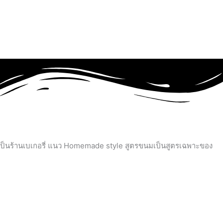
ird เป็นร้านเบเกอรี่ แนว Homemade style สูตรขนมเป็นสูตรเฉพาะของ