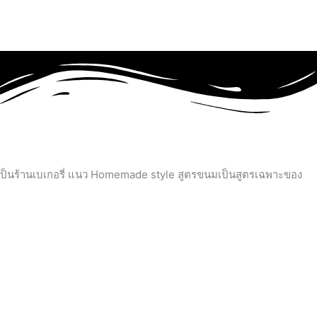
ird เป็นร้านเบเกอรี่ แนว Homemade style สูตรขนมเป็นสูตรเฉพาะของ