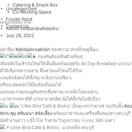
Catering & Snack Box
Uncategorized
Co-Working Space
Frozen Food
เมนูอร่อยตะโกน
Contact Us
Admin littlebirdcafebistro
July 29, 2022
อย่าลืม!
#alldaybreakfast
ของชาวมวกเหล็กอยู่นี่นะ!
กองทัพต้องเดินด้วยท้อง!
เติมพลังในเช้าวันใหม่ให้เต็มอิ่มพร้อมลุยกับ All Day Breakfast แบบน
มีให้เลือกหลากหลาย ตื่นสายแค่ไหนก็ได้กิน!
แถมยังนั่งต่อได้ทั้งวัน จะจิบกาแฟชิล ๆ
หรือจะจัดหนักให้อิ่มท้องก็ย่อมได้
บอกเลยว่าทุกเมนูคัดสรรเพื่อชาวมวกเหล็กโดยเฉพาะ
>อาหารรสชาติดี บรรยากาศเลิศ นั่งได้ทั้งวันไม่มีเบื่อ<
‘Little Bird Café & Bistro’ เป็นมากกว่าคาเฟ่ รองรับทั้ง
#อ
#ประชุม
#สัมมนา
#จัดเลี้ยง
พร้อมอาหารและเครื่องดื่มของชาวสระบุรี
นั่งทำงานยาว ๆ มีไวไฟ วิวสวน วิวภูเขารอบ ๆ แบบ 360 องศา
Little Bird Café & Bistro : มวกเหล็ก สระบุรี