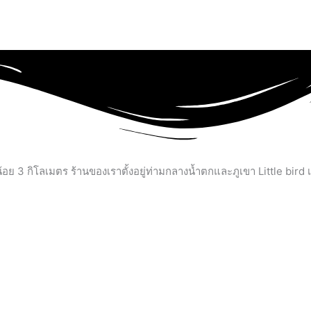
าวน้อย 3 กิโลเมตร ร้านของเราตั้งอยู่ท่ามกลางน้ำตกและภูเขา Little b