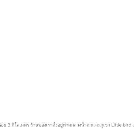
าวน้อย 3 กิโลเมตร ร้านของเราตั้งอยู่ท่ามกลางน้ำตกและภูเขา Little b